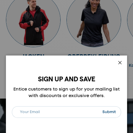
JACKEN
OBERBEKLEIDUNG
Kategorie anzeigen
Kategorie anzeigen
K
Schli
SIGN UP AND SAVE
Vorherige
Nächste
Entice customers to sign up for your mailing list
with discounts or exclusive offers.
E-Mail
Abonnieren
Submit