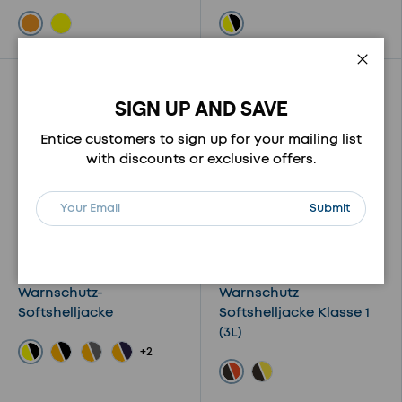
Orange
Gelb / Schwarz
Gelb
Schli
Vergleichen
Vergleichen
SIGN UP AND SAVE
Entice customers to sign up for your mailing list
with discounts or exclusive offers.
E-Mail
Abonnieren
Submit
Warnschutz-
Warnschutz
Softshelljacke
Softshelljacke Klasse 1
(3L)
+2
Gelb / Schwarz
Orange / Schwarz
Orange / Grau
Orange / Marine
Schwarz / Orange
Schwarz / Gelb