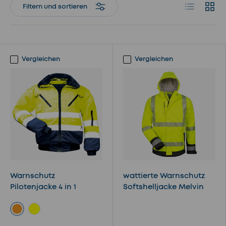
Produktlist
Produ
Filtern und sortieren
Vergleichen
Vergleichen
Warnschutz
wattierte Warnschutz
Pilotenjacke 4 in 1
Softshelljacke Melvin
orange
gelb