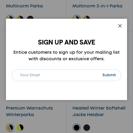
Multinorm Parka
Multinorm 3-in-1 Parka
gelb/marine
gelb/marine
orange/marine
marine
orange/marine
Schli
SIGN UP AND SAVE
Vergleichen
Vergleichen
Entice customers to sign up for your mailing list
with discounts or exclusive offers.
E-Mail
Abonnieren
Submit
Premium Warnschutz
Heated Winter Softshell
Winterparka
Jacke Heizbar