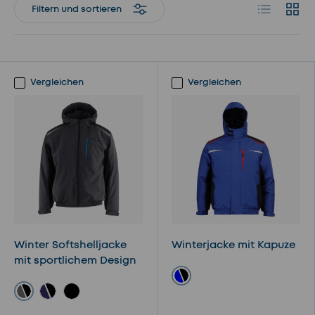
Produktlist
Produ
Filtern und sortieren
Vergleichen
Vergleichen
Winter Softshelljacke
Winterjacke mit Kapuze
mit sportlichem Design
royalblau/schwarz
grau/schwarz
Navy/schwarz
schwarz