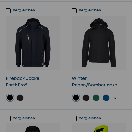
Vergleichen
Vergleichen
Fireback Jacke
Winter
EarthPro®
Regen/Bomberjacke
+4
Schwarz
Schwarz
Navy
Navy
Bottle
Royal Blue
Vergleichen
Vergleichen