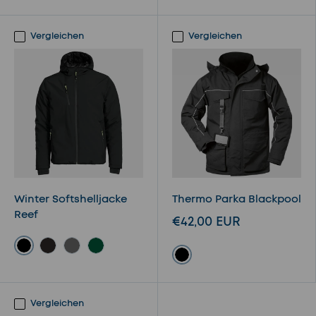
Orange / Schwarz
Schwarz
Gelb / Schwarz
Navy
Vergleichen
Vergleichen
Winter Softshelljacke
Thermo Parka Blackpool
Reef
€42,00 EUR
Schwarz
Marine
Grau
Grün
schwarz
Vergleichen