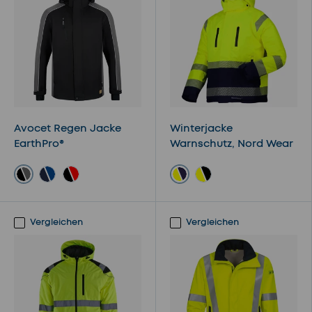
Avocet Regen Jacke
Winterjacke
EarthPro®
Warnschutz, Nord Wear
Schwarz - Grau
gelb/marine
Navy - Royal
Schwarz - Rot
gelb/schwarz
Vergleichen
Vergleichen