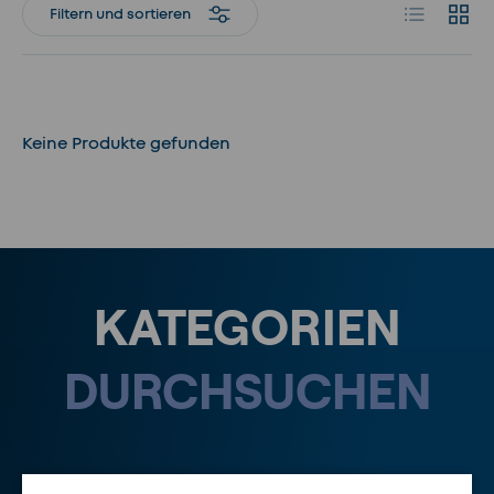
Produktlist
Produ
Filtern und sortieren
Keine Produkte gefunden
KATEGORIEN
DURCHSUCHEN