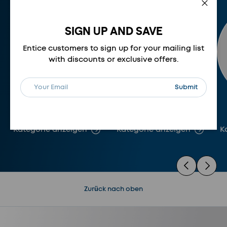
Schli
SIGN UP AND SAVE
Entice customers to sign up for your mailing list
with discounts or exclusive offers.
E-Mail
Abonnieren
Submit
JACKEN
OBERBEKLEIDUNG
Kategorie anzeigen
Kategorie anzeigen
K
Vorherige
Nächste
Zurück nach oben