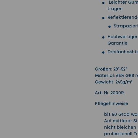
Leichter Gum
tragen
Reflektierend
cht laden
 Galerieansicht laden
Strapazier
Hochwertiger
Garantie
Dreifachnähte
Größen:
28"-52"
Material:
65% GRS r
Gewicht:
245g/m²
Art. Nr. 2000R
Pflegehinweise
bis 60 Grad w
Auf mittlerer S
nicht bleichen
professionell 