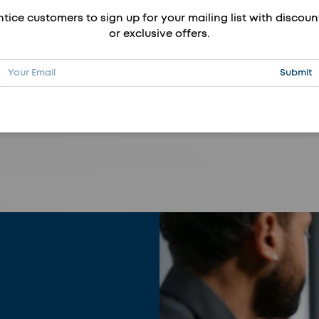
ntice customers to sign up for your mailing list with discoun
or exclusive offers.
Mail
Abonnie
Submit
HOSEN
WARNSCHUTZ
Kategorie anzeigen
Kategorie anzeigen