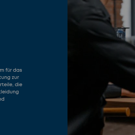
em für das
tung zur
teile, die
kleidung
nd