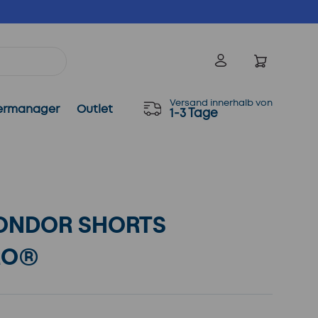
Einloggen
Versand innerhalb von
ermanager
Outlet
1-3 Tage
ONDOR SHORTS
RO®