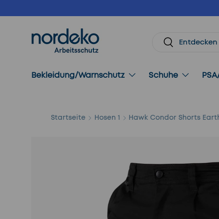
Direkt zum Inhalt
Suchen
Suchen
Bekleidung/Warnschutz
Schuhe
PSA
Startseite
Hosen 1
Hawk Condor Shorts Eart
Bild 2 ist nun in der Galerieansicht verfügbar