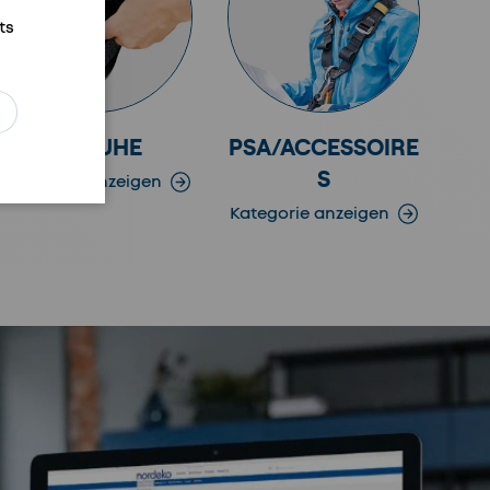
ts
ren
SCHUHE
PSA/ACCESSOIRE
S
Kategorie anzeigen
Kategorie anzeigen