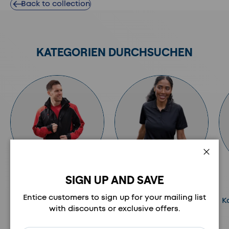
Back to collection
KATEGORIEN DURCHSUCHEN
Schli
SIGN UP AND SAVE
JACKEN
OBERBEKLEIDUNG
Entice customers to sign up for your mailing list
Kategorie anzeigen
Kategorie anzeigen
K
with discounts or exclusive offers.