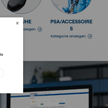
SCHUHE
PSA/ACCESSOIRE
S
Schließen
Kategorie anzeigen
Kategorie anzeigen
ts
ren