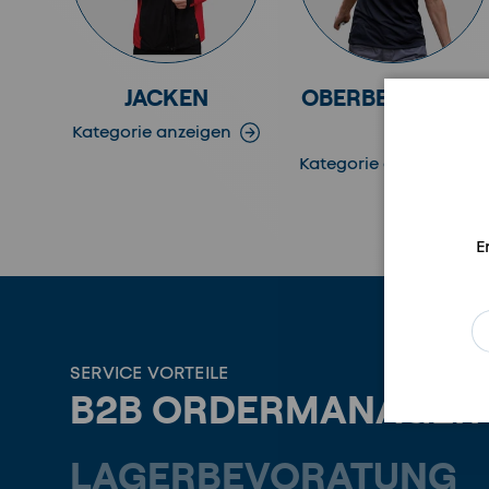
JACKEN
OBERBEKLEIDUN
G
Kategorie anzeigen
Kategorie anzeigen
E
E-
SERVICE VORTEILE
B2B ORDERMANAGER
LAGERBEVORATUNG