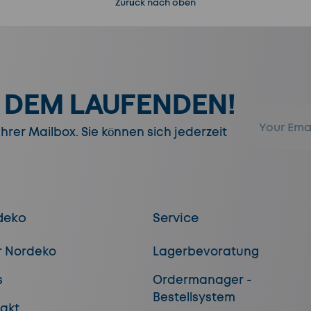
Zurück nach oben
F DEM LAUFENDEN!
E-Mail
rer Mailbox. Sie können sich jederzeit
deko
Service
r Nordeko
Lagerbevoratung
s
Ordermanager -
Bestellsystem
akt