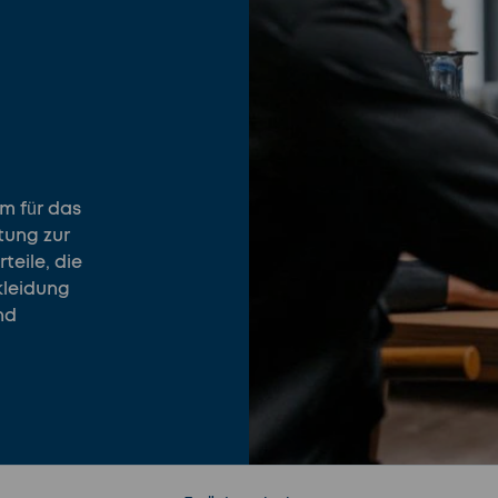
em für das
tung zur
teile, die
kleidung
nd