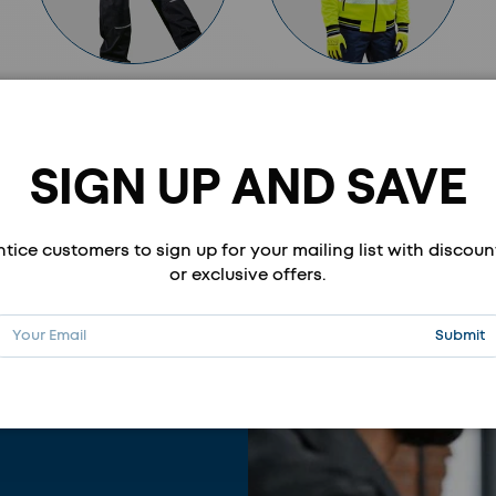
HOSEN
WARNSCHUTZ
Kategorie anzeigen
Kategorie anzeigen
SIGN UP AND SAVE
ntice customers to sign up for your mailing list with discoun
or exclusive offers.
Mail
Abonnie
Submit