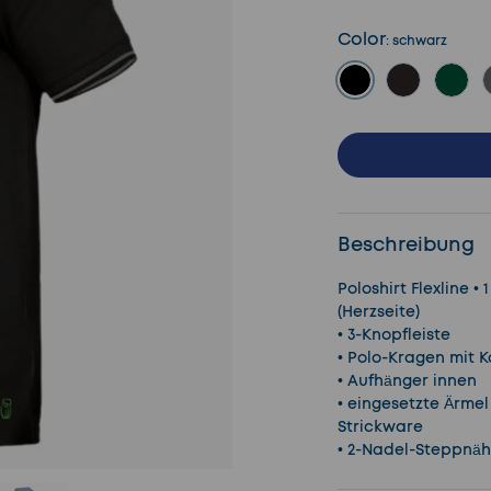
Color
:
schwarz
schwarz
navy
grün
Beschreibung
Poloshirt Flexline •
(Herzseite)
• 3-Knopfleiste
• Polo-Kragen mit K
• Aufhänger innen
• eingesetzte Ärme
Strickware
• 2-Nadel-Steppnäh