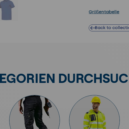
Größentabelle
cht laden
 Galerieansicht laden
Bild 5 in Galerieansicht laden
Back to collect
EGORIEN DURCHSU