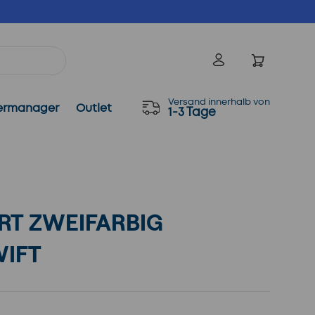
Einloggen
Versand innerhalb von
ermanager
Outlet
1-3 Tage
RT ZWEIFARBIG
WIFT