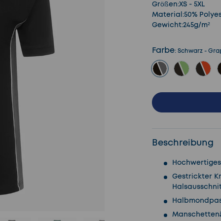
Größen:XS - 5XL
Material:50% Polye
Gewicht:245g/m²
Farbe
:
Schwarz - Gra
Schwarz - Graphi
Schwarz - 
Schw
Beschreibung
Hochwertiges 
Gestrickter 
Halsausschnit
Halbmondpass
Manschettenä