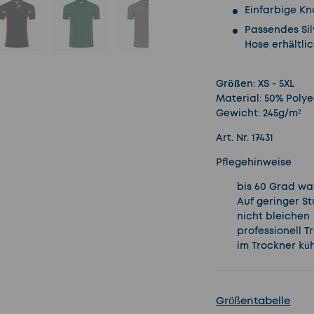
Einfarbige K
Passendes Sil
Hose erhältli
cht laden
 Galerieansicht laden
Bild 5 in Galerieansicht laden
Bild 6 in Galerieansicht laden
Bild 7 in Galerieansicht laden
Bild 8 in Galerieans
Bild 9 
Größen:
XS - 5XL
Material:
50% Polye
Gewicht:
245g/m²
Art. Nr. 17431
Pflegehinweise
bis 60 Grad w
Auf geringer S
nicht bleichen
professionell 
im Trockner kü
Größentabelle