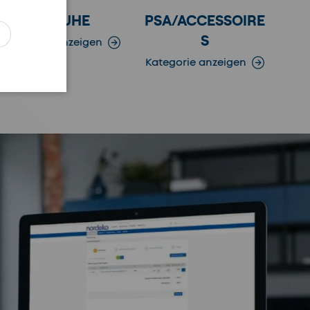
SCHUHE
PSA/ACCESSOIRE
ren
S
Kategorie anzeigen
Kategorie anzeigen