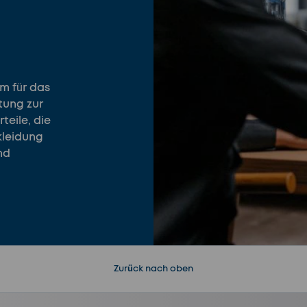
em für das
tung zur
teile, die
kleidung
nd
Zurück nach oben