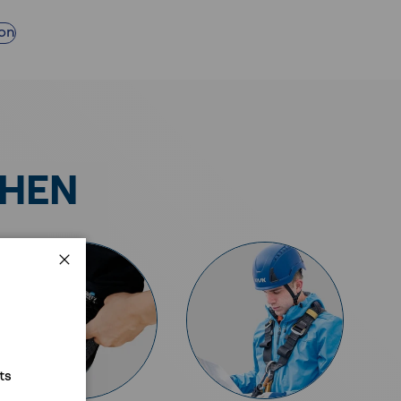
ion
CHEN
Schließen
ts