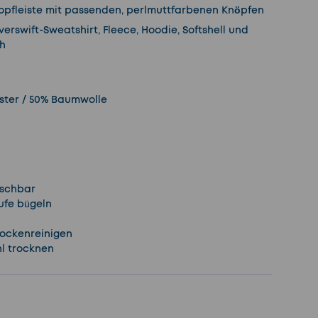
nopfleiste mit passenden, perlmuttfarbenen Knöpfen
verswift-Sweatshirt, Fleece, Hoodie, Softshell und
ch
icht laden
in Galerieansicht laden
Bild 10 in Galerieansicht laden
ster / 50% Baumwolle
aschbar
tufe bügeln
Trockenreinigen
hl trocknen