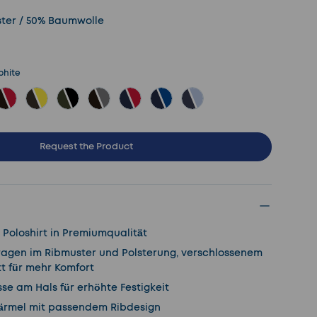
ster / 50% Baumwolle
phite
te
Lime
arz - Orange
Schwarz - Red
Schwarz - Yellow
Bottle - Schwarz
Graphite - Schwarz
Navy - Rot
Navy - Royal
Navy - Sky
Request the Product
Poloshirt in Premiumqualität
Kragen im Ribmuster und Polsterung, verschlossenem
t für mehr Komfort
e am Hals für erhöhte Festigkeit
rmel mit passendem Ribdesign