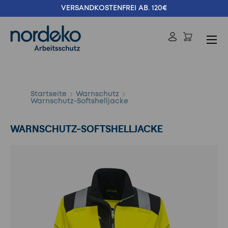
VERSANDKOSTENFREI AB. 120€
Direkt zum Inhalt
Menü
Einloggen
Suchen
Suchen
Startseite
Warnschutz
Warnschutz-Softshelljacke
WARNSCHUTZ-SOFTSHELLJACKE