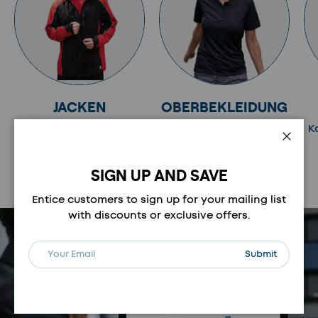
JACKEN
OBERBEKLEIDUNG
Kategorie anzeigen
Kategorie anzeigen
K
Schli
SIGN UP AND SAVE
Vorherige
Nächste
Entice customers to sign up for your mailing list
with discounts or exclusive offers.
E-Mail
Abonnieren
Submit