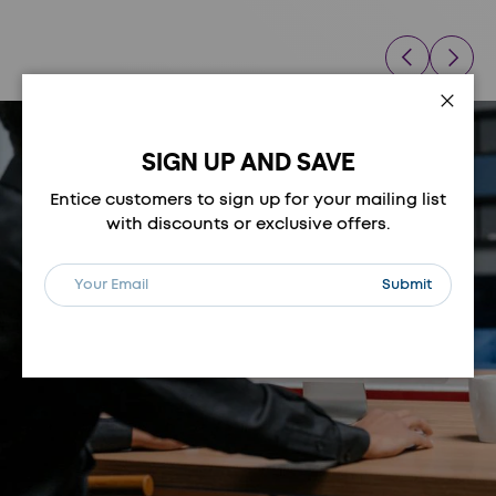
Vorherige
Nächste
Schli
SIGN UP AND SAVE
Entice customers to sign up for your mailing list
with discounts or exclusive offers.
E-Mail
Abonnieren
Submit