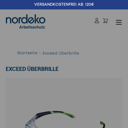
VERSANDKOSTENFREI AB. 120€
Direkt zum Inhalt
Menü
Einloggen
Suchen
Suchen
Startseite
Exceed Überbrille
EXCEED ÜBERBRILLE