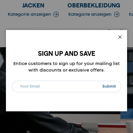
JACKEN
OBERBEKLEIDUNG
Kategorie anzeigen
Kategorie anzeigen
K
Vorherige
Nächste
Schli
SIGN UP AND SAVE
Entice customers to sign up for your mailing list
with discounts or exclusive offers.
E-Mail
Abonnieren
Submit