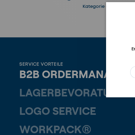
Kategorie anzeigen
E
SERVICE VORTEILE
B2B ORDERMANAGER
E-
LAGERBEVORATUNG
LOGO SERVICE
WORKPACK®