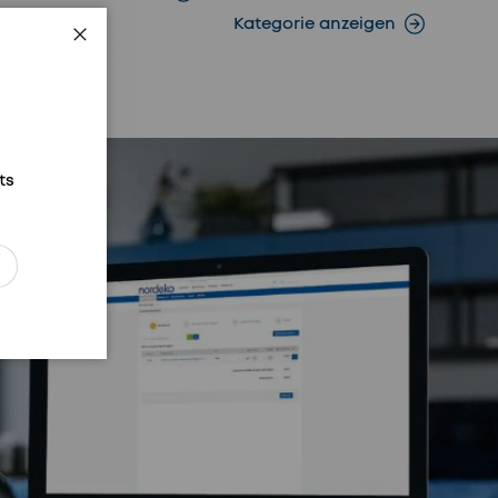
Kategorie anzeigen
Schließen
ts
ren