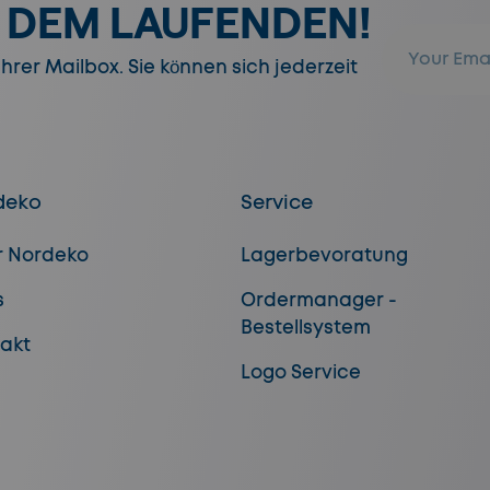
F DEM LAUFENDEN!
E-Mail
rer Mailbox. Sie können sich jederzeit
deko
Service
r Nordeko
Lagerbevoratung
s
Ordermanager -
Bestellsystem
akt
Logo Service