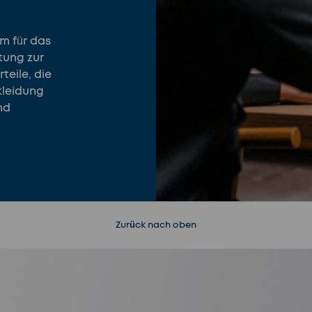
em für das
tung zur
teile, die
kleidung
nd
Zurück nach oben