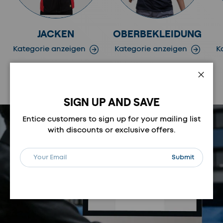
JACKEN
OBERBEKLEIDUNG
Kategorie anzeigen
Kategorie anzeigen
K
Vorherige
Nächste
Schli
SIGN UP AND SAVE
Entice customers to sign up for your mailing list
with discounts or exclusive offers.
E-Mail
Abonnieren
Submit