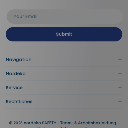
E-Mail
Abonnieren
Submit
Navigation
Nordeko
Service
Rechtliches
© 2026
nordeko SAFETY - Team- & Arbeitsbekleidung -