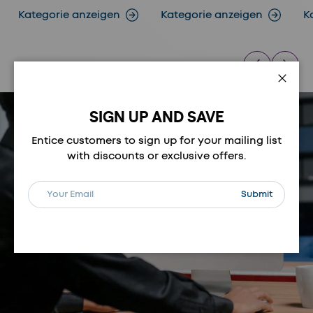
Kategorie anzeigen
Kategorie anzeigen
K
Vorherige
Nächste
Schli
SIGN UP AND SAVE
Entice customers to sign up for your mailing list
with discounts or exclusive offers.
E-Mail
Abonnieren
Submit