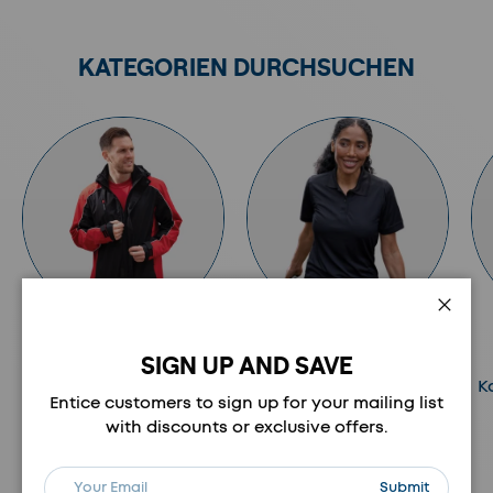
KATEGORIEN DURCHSUCHEN
Schli
JACKEN
OBERBEKLEIDUNG
SIGN UP AND SAVE
Kategorie anzeigen
Kategorie anzeigen
K
Entice customers to sign up for your mailing list
with discounts or exclusive offers.
Vorherige
Nächste
E-Mail
Abonnieren
Submit